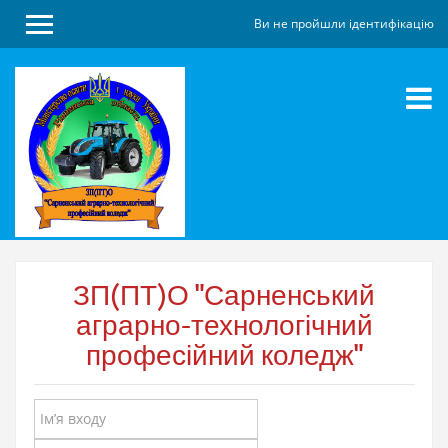
Ви не пройшли ідентифікацію
До
ЗП(ПТ)О "Сарненський
головного
змісту
аграрно-технологічний
професійний коледж"
Ім’я
входу